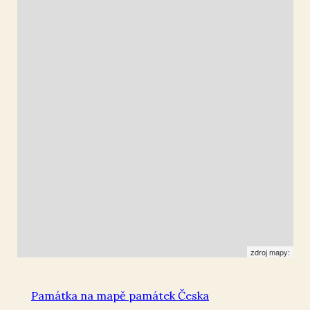
Lišnice
50.453134
,
13.635418
Socha
zdroj mapy:
Památka na mapě památek Česka