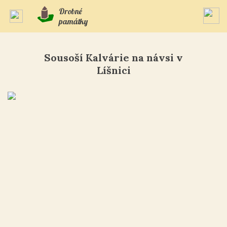
Drobné
památky
Sousoší Kalvárie na návsi v
Líšnici