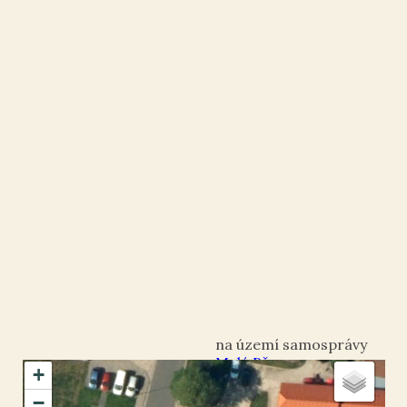
Malé Březno
+
okres Most
−