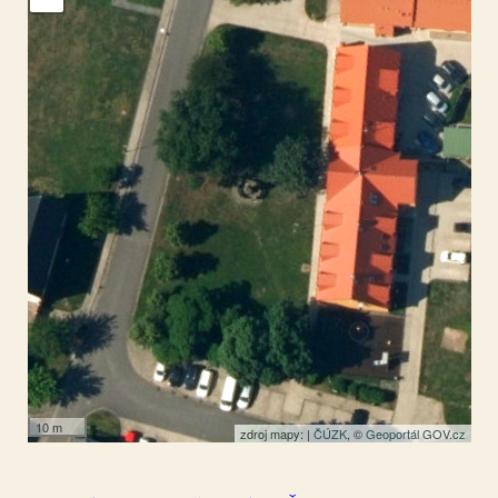
Malé Březno
50.462423
,
13.560517
Socha
10 m
zdroj mapy: |
ČÚZK
, ©
Geoportál GOV.cz