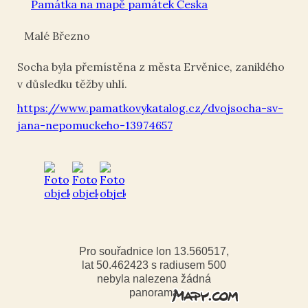
Památka na mapě památek Česka
Malé Březno
Socha byla přemístěna z města Ervěnice, zaniklého
v důsledku těžby uhlí.
https://www.pamatkovykatalog.cz/dvojsocha-sv-
jana-nepomuckeho-13974657
Pro souřadnice lon 13.560517,
lat 50.462423 s radiusem 500
nebyla nalezena žádná
panorama