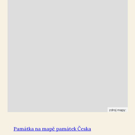
Ústí nad Labem
50.659367
,
14.037129
Plastika
zdroj mapy:
Památka na mapě památek Česka