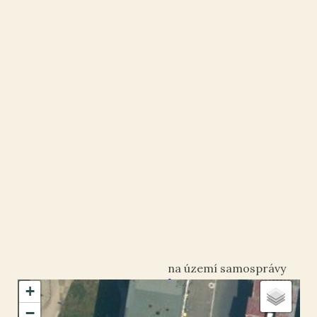
Louny
+
okres Louny
−