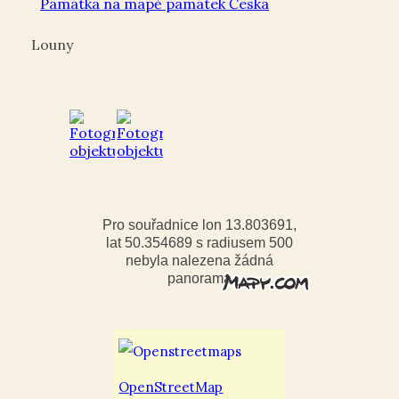
Památka na mapě památek Česka
Louny
Pro souřadnice lon 13.803691,
lat 50.354689 s radiusem 500
nebyla nalezena žádná
panorama
OpenStreetMap