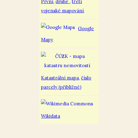
První
,
druhé
,
třetí
vojenské mapování
.
Google
Mapy
Katastrální mapa
,
číslo
parcely (přibližné)
Wikidata