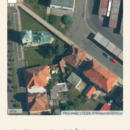
Louny
50.354689
,
13.803691
Socha
10 m
zdroj mapy: |
ČÚZK
, ©
Geoportál GOV.cz