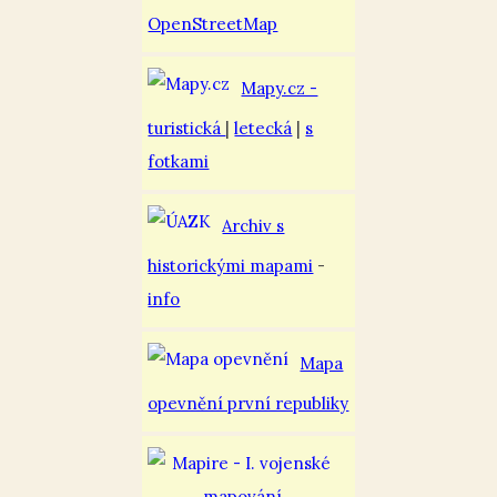
OpenStreetMap
Mapy.cz -
turistická
|
letecká
|
s
fotkami
Archiv s
historickými mapami
-
info
Mapa
opevnění první republiky