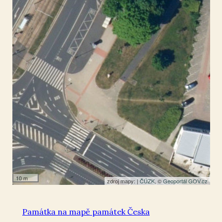
Most II
50.505808
,
13.641198
Plastika
10 m
zdroj mapy: |
ČÚZK
, ©
Geoportál GOV.cz
Památka na mapě památek Česka