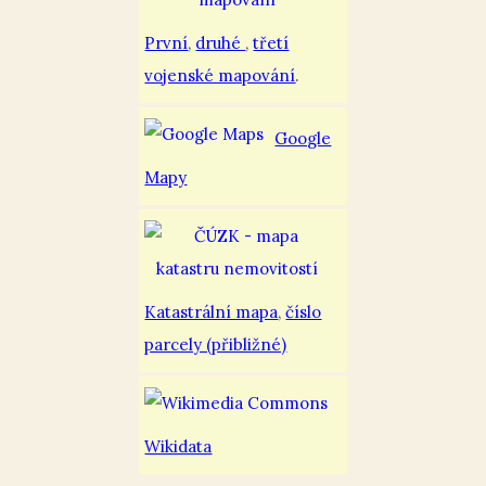
První
,
druhé
,
třetí
vojenské mapování
.
Google
Mapy
Katastrální mapa
,
číslo
parcely (přibližné)
Wikidata