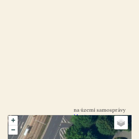
Most
+
okres Most
−