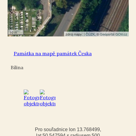
10 m
zdroj mapy: |
ČÚZK
, ©
Geoportál GOV.cz
Památka na mapě památek Česka
Bílina
Pro souřadnice lon 13.768499,
lat 50.547594 s radiusem 500