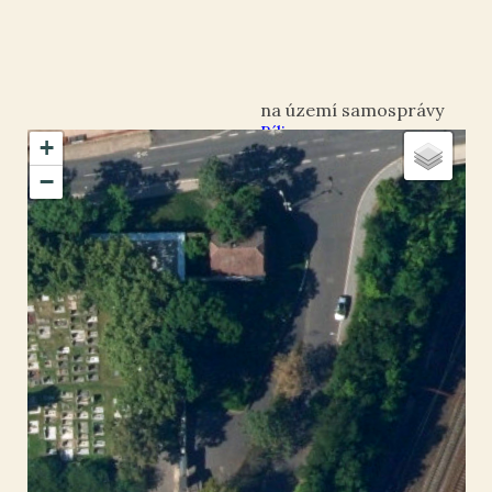
Bílina
+
okres Teplice
−
Bílina
50.547594
,
13.768499
Socha