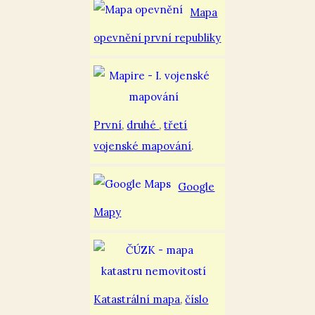
Mapa
opevnění první republiky
První
,
druhé
,
třetí
vojenské mapování
.
Google
Mapy
Katastrální mapa
,
číslo