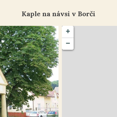
Kaple na návsi v Borči
+
−