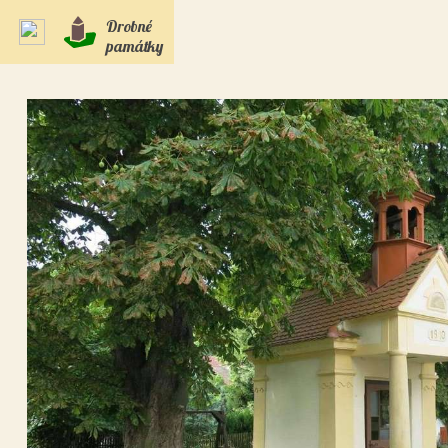
Drobné
památky