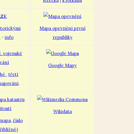
letecká
|
s fotkami
storickými
Mapa opevnění první
i
-
info
republiky
Google Mapy
uhé
,
třetí
mapování
.
Wikidata
 mapa
,
číslo
řibližné)