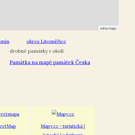
zdroj mapy:
emín
okres Litoměřice
Památka na mapě památek Česka
eetMap
Mapy.cz - turistická
|