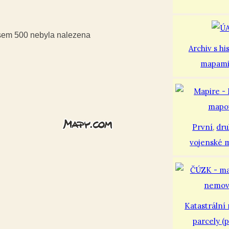
usem 500 nebyla nalezena
Archiv s hi
mapam
První
,
dr
vojenské 
Katastrální
parcely (p