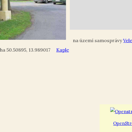
Vel
50.50895
,
13.989017
Kaple
OpenStr