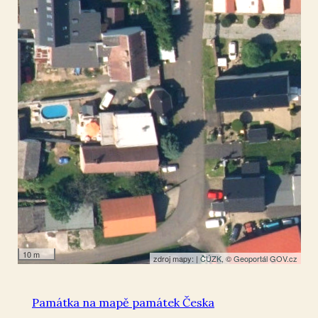
Maršov u Krupky
50.68014
,
13.892267
Kaple
10 m
zdroj mapy: |
ČÚZK
, ©
Geoportál GOV.cz
Památka na mapě památek Česka