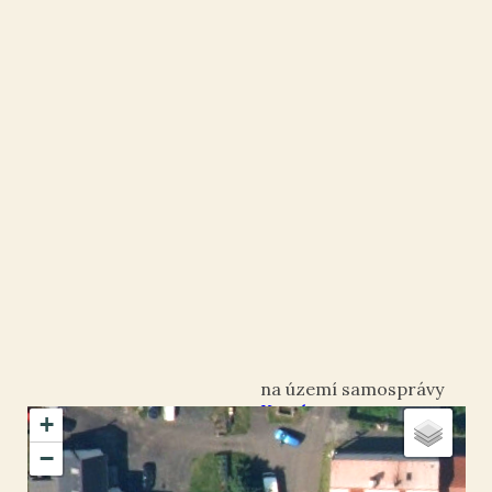
Krupka
+
okres Teplice
−