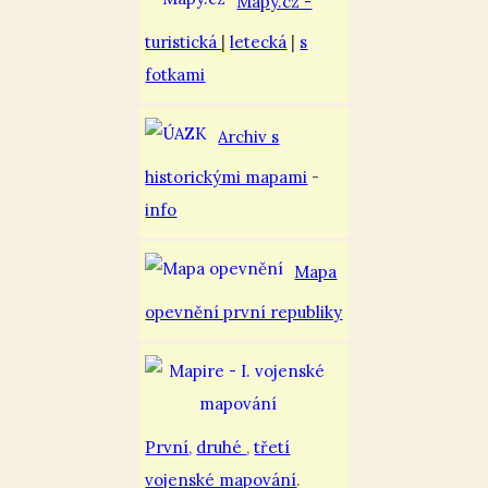
Mapy.cz -
turistická
|
letecká
|
s
fotkami
Archiv s
historickými mapami
-
info
Mapa
opevnění první republiky
První
,
druhé
,
třetí
vojenské mapování
.