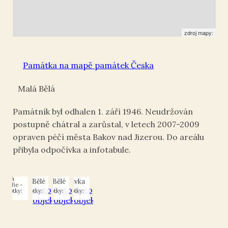
zdroj mapy:
Památka na mapě památek Česka
Malá Bělá
Památník byl odhalen 1. září 1946. Neudržován
postupně chátral a zarůstal, v letech 2007-2009
opraven péčí města Bakov nad Jizerou. Do areálu
přibyla odpočívka a infotabule.
mátník
Památník
obození
Památník
Památník
osvobození
alé Bělé
osvobození
osvobození
v Malé Bělé,
v Malé Bělé
v Malé Bělé
odpočívka
or fotky:
Autor fotky:
Autor fotky:
Autor fotky:
jib
jib
jib
jib