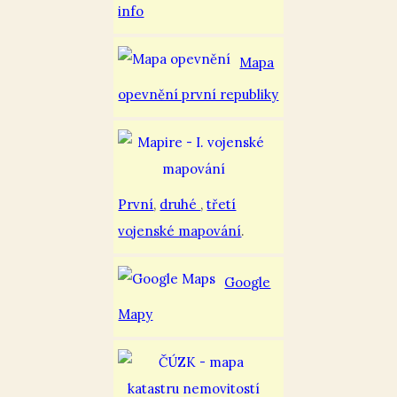
info
Mapa
opevnění první republiky
První
,
druhé
,
třetí
vojenské mapování
.
Google
Mapy