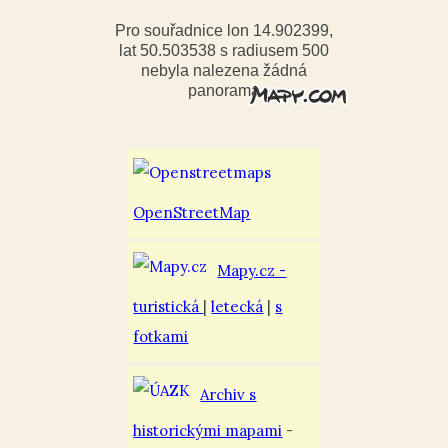
Pro souřadnice lon 14.902399,
lat 50.503538 s radiusem 500
nebyla nalezena žádná
panorama
OpenStreetMap
Mapy.cz -
turistická
|
letecká
|
s
fotkami
Archiv s
historickými mapami
-