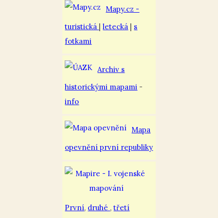
Mapy.cz -
turistická
|
letecká
|
s
fotkami
Archiv s
historickými mapami
-
info
Mapa
opevnění první republiky
První
,
druhé
,
třetí