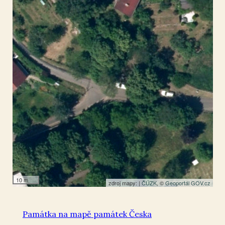
Dolní Zálezly
50.597262
,
14.038515
Socha
10 m
zdroj mapy: |
ČÚZK
, ©
Geoportál GOV.cz
Památka na mapě památek Česka