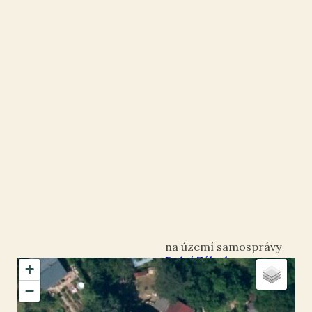
Dolní Zálezly
+
okres Ústí nad Labem
−