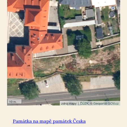
Kadaň
50.374587
,
13.270209
Socha
10 m
zdroj mapy: |
ČÚZK
, ©
Geoportál GOV.cz
Památka na mapě památek Česka