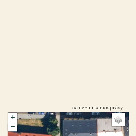
Kadaň
+
okres Chomutov
−