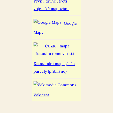
První
,
druhé
,
třetí
vojenské mapování
.
Google
Mapy
Katastrální mapa
,
číslo
parcely (přibližné)
Wikidata