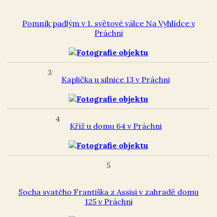
Pomník padlým v 1. světové válce Na Vyhlídce v
Práchni
3
Kaplička u silnice 13 v Práchni
4
Kříž u domu 64 v Práchni
5
Socha svatého Františka z Assisi v zahradě domu
125 v Práchni