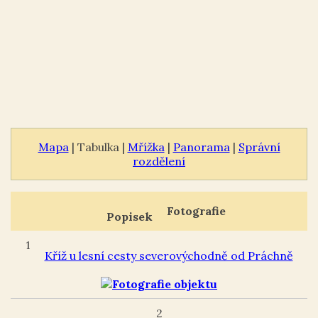
Mapa
| Tabulka |
Mřížka
|
Panorama
|
Správní
rozdělení
Fotografie
Popisek
1
Kříž u lesní cesty severovýchodně od Práchně
2