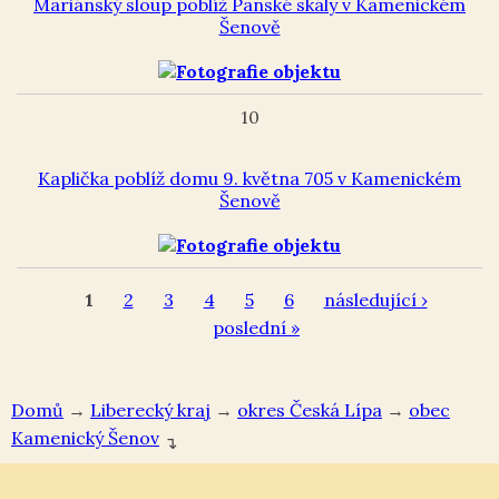
Mariánský sloup poblíž Panské skály v Kamenickém
Šenově
10
Kaplička poblíž domu 9. května 705 v Kamenickém
Šenově
1
2
3
4
5
6
následující ›
poslední »
Domů
→
Liberecký kraj
→
okres Česká Lípa
→
Kamenický Šenov
↴