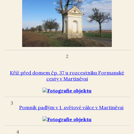
2
Kříž před domem čp. 37 u rozcestníku Formanské
cesty v Martiněvsi
3
Pomník padlým v 1. světové válce v Martiněvsi
4