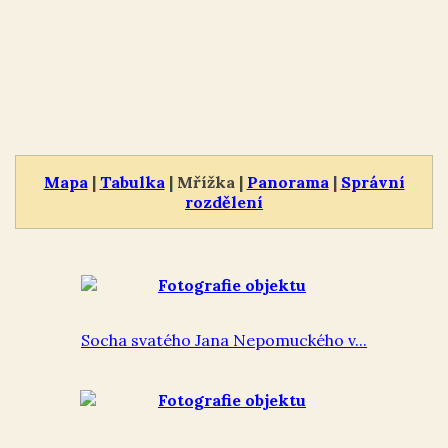
Mapa
|
Tabulka
| Mřížka |
Panorama
|
Správní
rozdělení
Socha svatého Jana Nepomuckého v...