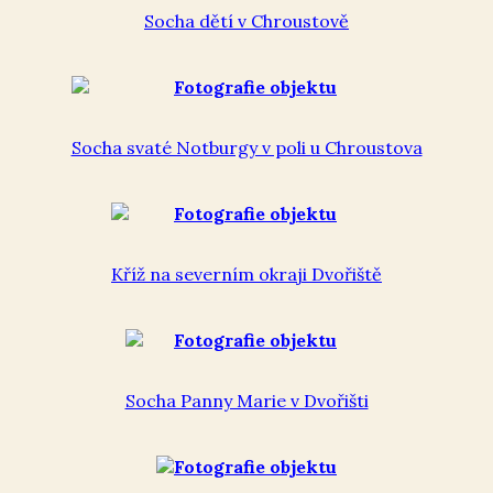
Socha dětí v Chroustově
Socha svaté Notburgy v poli u Chroustova
Kříž na severním okraji Dvořiště
Socha Panny Marie v Dvořišti