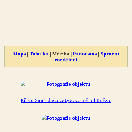
Mapa
|
Tabulka
| Mřížka |
Panorama
|
Správní
rozdělení
Kříž u Smrtelné cesty severně od Kněžic