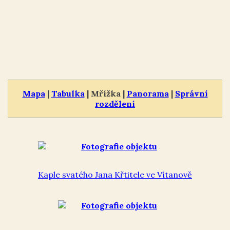
Mapa
|
Tabulka
| Mřížka |
Panorama
|
Správní
rozdělení
Kaple svatého Jana Křtitele ve Vítanově