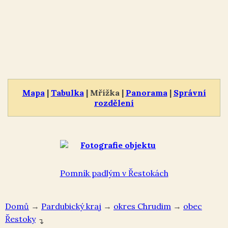
Mapa
|
Tabulka
| Mřížka |
Panorama
|
Správní
rozdělení
Pomník padlým v Řestokách
Domů
→
Pardubický kraj
→
okres Chrudim
→
Řestoky
↴