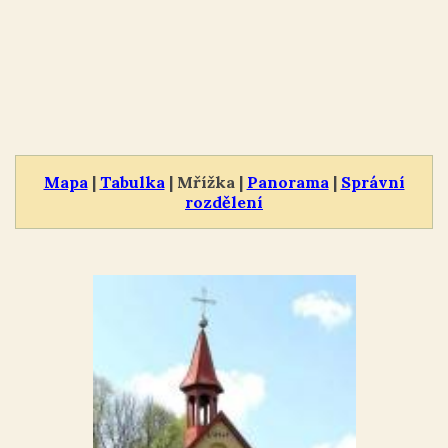
Mapa
|
Tabulka
| Mřížka |
Panorama
|
Správní
rozdělení