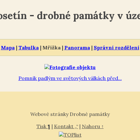
osetín - drobné památky v úz
Mapa
|
Tabulka
| Mřížka |
Panorama
|
Správní rozdělení
Pomník padlým ve světových válkách před...
Webové stránky Drobné památky
Tisk ¶
|
Kontakt „“
|
Nahoru ↑