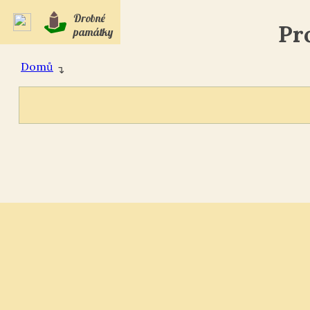
Drobné
Pr
památky
Domů
↴