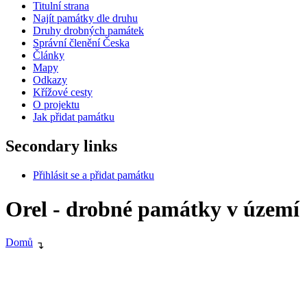
Titulní strana
Najít památky dle druhu
Druhy drobných památek
Správní členění Česka
Články
Mapy
Odkazy
Křížové cesty
O projektu
Jak přidat památku
Secondary links
Přihlásit se a přidat památku
Orel - drobné památky v území
Domů
↴