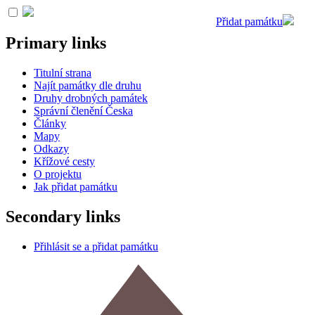
Přidat památku
Primary links
Titulní strana
Najít památky dle druhu
Druhy drobných památek
Správní členění Česka
Články
Mapy
Odkazy
Křížové cesty
O projektu
Jak přidat památku
Secondary links
Přihlásit se a přidat památku