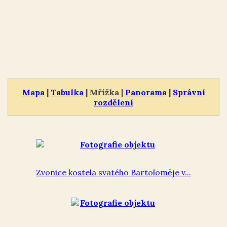
Mapa
|
Tabulka
| Mřížka |
Panorama
|
Správní
rozdělení
Zvonice kostela svatého Bartoloměje v...