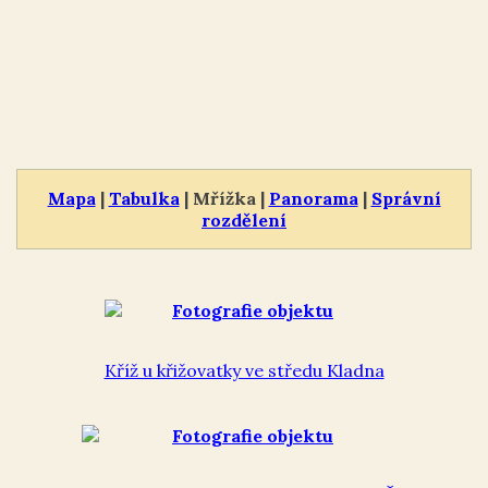
Mapa
|
Tabulka
| Mřížka |
Panorama
|
Správní
rozdělení
Kříž u křižovatky ve středu Kladna