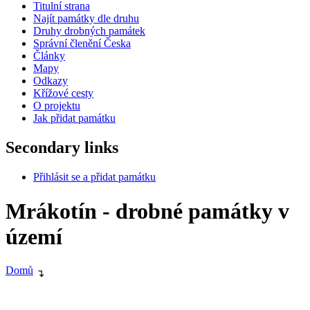
Titulní strana
Najít památky dle druhu
Druhy drobných památek
Správní členění Česka
Články
Mapy
Odkazy
Křížové cesty
O projektu
Jak přidat památku
Secondary links
Přihlásit se a přidat památku
Mrákotín - drobné památky v
území
Domů
↴