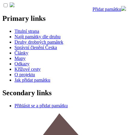
Přidat památku
Primary links
Titulní strana
Najít památky dle druhu
Druhy drobných památek
Správní členění Česka
Články
Mapy
Odkazy
Křížové cesty
O projektu
Jak přidat památku
Secondary links
Přihlásit se a přidat památku