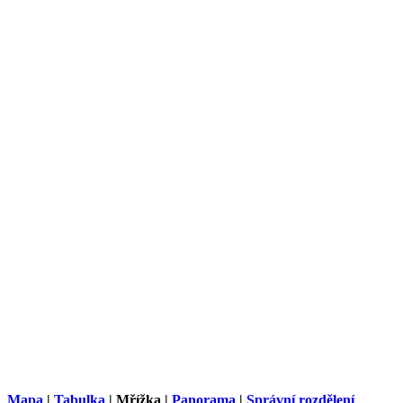
Mapa
|
Tabulka
| Mřížka |
Panorama
|
Správní rozdělení