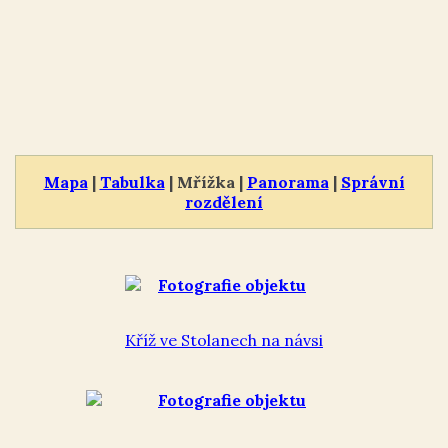
Mapa
|
Tabulka
| Mřížka |
Panorama
|
Správní
rozdělení
Kříž ve Stolanech na návsi