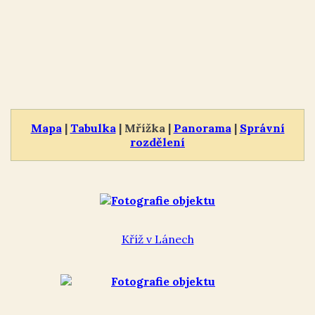
Mapa
|
Tabulka
| Mřížka |
Panorama
|
Správní
rozdělení
Kříž v Lánech