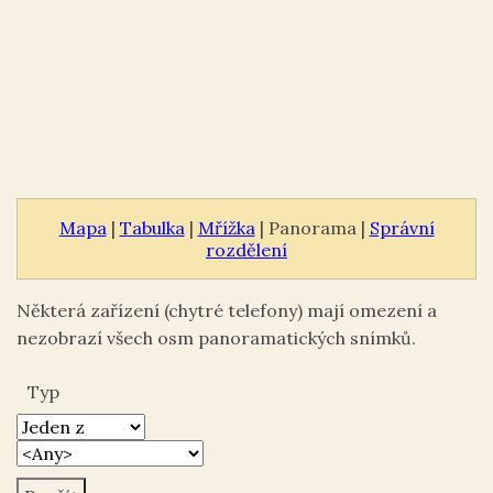
Mapa
|
Tabulka
|
Mřížka
| Panorama |
Správní
rozdělení
Některá zařízení (chytré telefony) mají omezení a
nezobrazí všech osm panoramatických snímků.
Typ