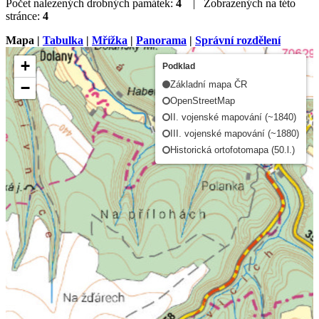
Počet nalezených drobných památek:
4
| Zobrazených na této
stránce:
4
Mapa |
Tabulka
|
Mřížka
|
Panorama
|
Správní rozdělení
+
Podklad
−
Základní mapa ČR
OpenStreetMap
II. vojenské mapování (~1840)
III. vojenské mapování (~1880)
Historická ortofotomapa (50.l.)