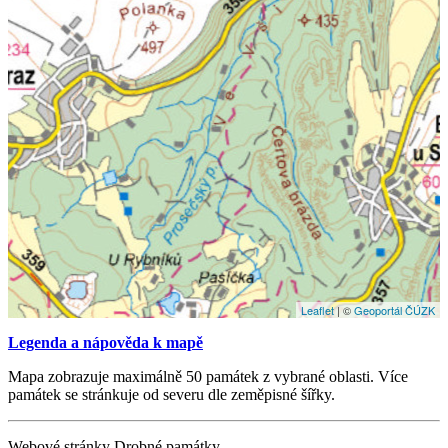
Leaflet
| ©
Geoportál ČÚZK
Legenda a nápověda k mapě
Mapa zobrazuje maximálně 50 památek z vybrané oblasti. Více
památek se stránkuje od severu dle zeměpisné šířky.
Webové stránky Drobné památky