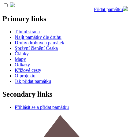
Přidat památku
Primary links
Titulní strana
Najít památky dle druhu
Druhy drobných památek
Správní členění Česka
Články
Mapy
Odkazy
Křížové cesty
O projektu
Jak přidat památku
Secondary links
Přihlásit se a přidat památku