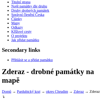
Titulní strana
Najít památky dle druhu
Druhy drobných památek
Správní členění Česka
Články
Mapy
Odkazy
Křížové cesty
O projektu
Jak přidat památku
Secondary links
Přihlásit se a přidat památku
Zderaz - drobné památky na
mapě
Domů
→
Pardubický kraj
→
okres Chrudim
→
Zderaz
→
Zderaz
↴