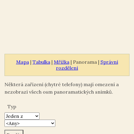
Mapa
|
Tabulka
|
Mřížka
| Panorama |
Správní
rozdělení
Některá zařízení (chytré telefony) mají omezení a
nezobrazí všech osm panoramatických snímků.
Typ