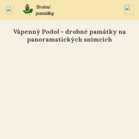
Drobné
památky
Vápenný Podol - drobné památky na
panoramatických snímcích