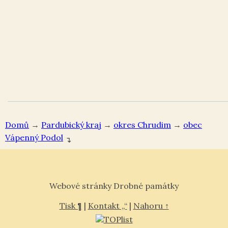
Domů
→
Pardubický kraj
→
okres Chrudim
→
Vápenný Podol
↴
Webové stránky Drobné památky
Tisk ¶
|
Kontakt „“
|
Nahoru ↑