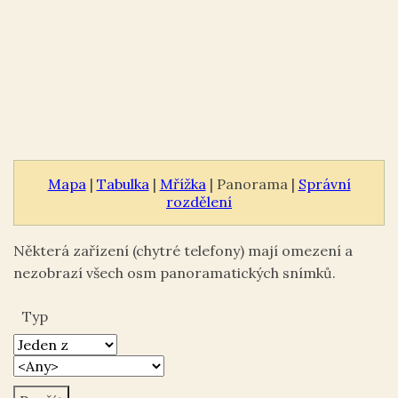
Mapa
|
Tabulka
|
Mřížka
| Panorama |
Správní
rozdělení
Některá zařízení (chytré telefony) mají omezení a
nezobrazí všech osm panoramatických snímků.
Typ