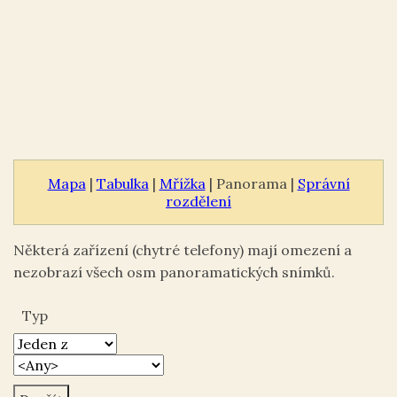
Mapa
|
Tabulka
|
Mřížka
| Panorama |
Správní
rozdělení
Některá zařízení (chytré telefony) mají omezení a
nezobrazí všech osm panoramatických snímků.
Typ