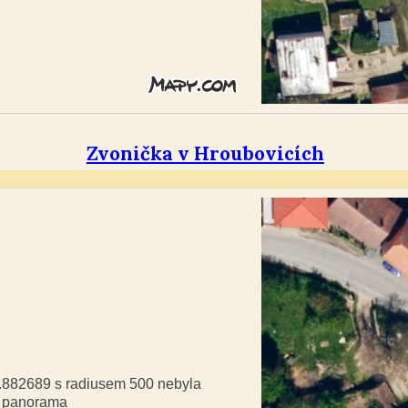
Zvonička v Hroubovicích
9.882689 s radiusem 500 nebyla
á panorama