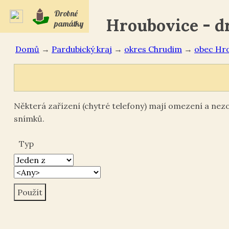
Drobné
Hroubovice - d
památky
Domů
→
Pardubický kraj
→
okres Chrudim
→
Hro
Některá zařízení (chytré telefony) mají omezení a ne
snímků.
Typ