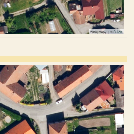
zdroj mapy: | ©
ČÚZK