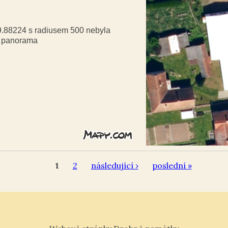
49.88224 s radiusem 500 nebyla
á panorama
1
2
následující ›
poslední »