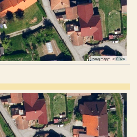
zdroj mapy: | ©
ČÚZK