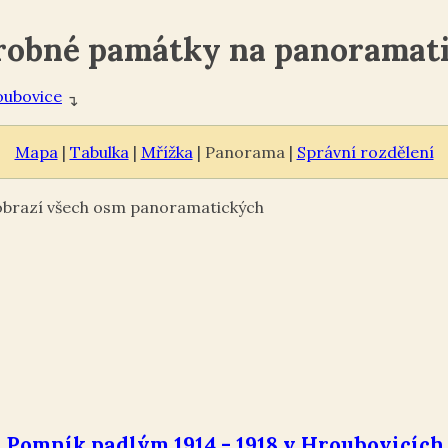
robné památky na panoramat
ubovice
↴
Mapa
|
Tabulka
|
Mřížka
| Panorama |
Správní rozdělení
zobrazí všech osm panoramatických
Pomník padlým 1914 - 1918 v Hroubovicích