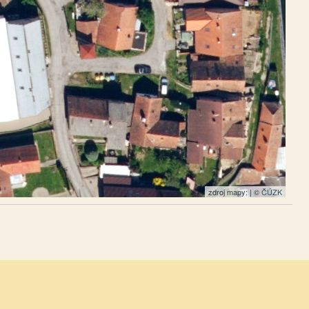
zdroj mapy: | ©
ČÚZK