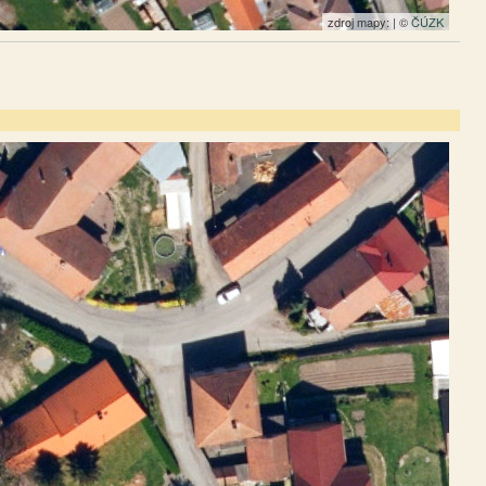
zdroj mapy: | ©
ČÚZK