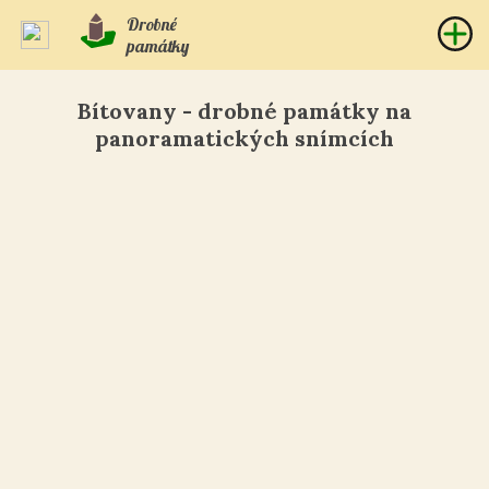
Drobné
památky
Bítovany - drobné památky na
panoramatických snímcích