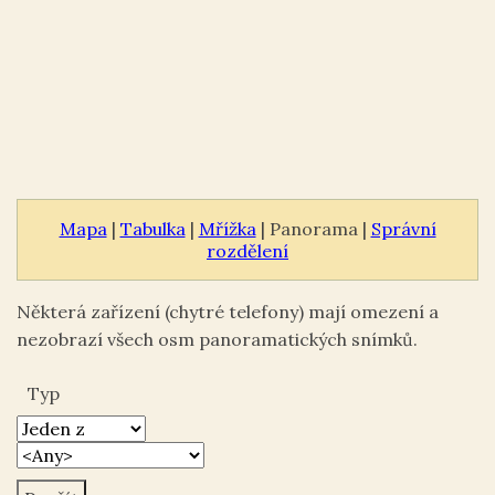
Mapa
|
Tabulka
|
Mřížka
| Panorama |
Správní
rozdělení
Některá zařízení (chytré telefony) mají omezení a
nezobrazí všech osm panoramatických snímků.
Typ