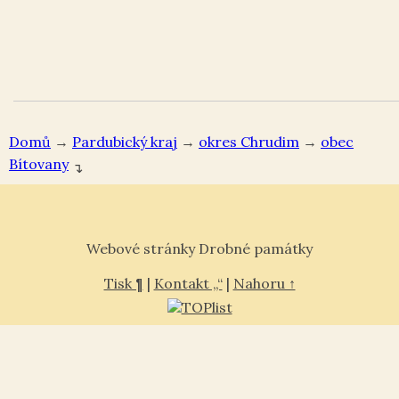
Domů
→
Pardubický kraj
→
okres Chrudim
→
Bítovany
↴
Webové stránky Drobné památky
Tisk ¶
|
Kontakt „“
|
Nahoru ↑