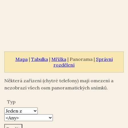
Mapa
|
Tabulka
|
Mřížka
| Panorama |
Správní
rozdělení
Některá zařízení (chytré telefony) mají omezení a
nezobrazí všech osm panoramatických snímků.
Typ