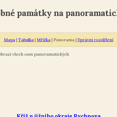
obné památky na panoramatic
Mapa
|
Tabulka
|
Mřížka
| Panorama |
Správní rozdělení
zobrazí všech osm panoramatických
Kříž u jižního okraje Rychnova