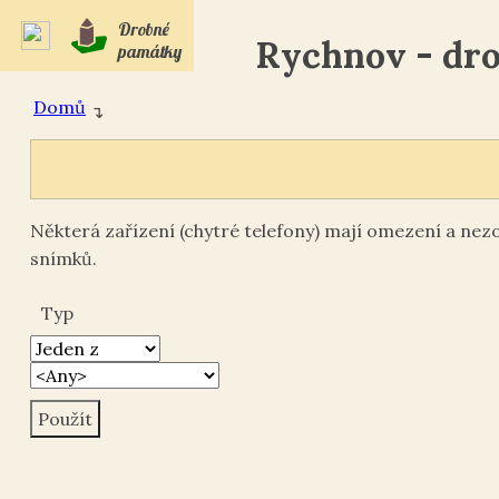
Drobné
Rychnov - dr
památky
Domů
↴
Některá zařízení (chytré telefony) mají omezení a ne
snímků.
Typ