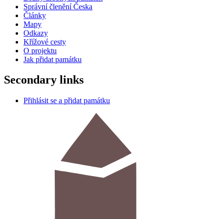
Správní členění Česka
Články
Mapy
Odkazy
Křížové cesty
O projektu
Jak přidat památku
Secondary links
Přihlásit se a přidat památku