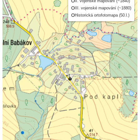
II. vojenské mapování (~1840)
III. vojenské mapování (~1880)
Historická ortofotomapa (50.l.)