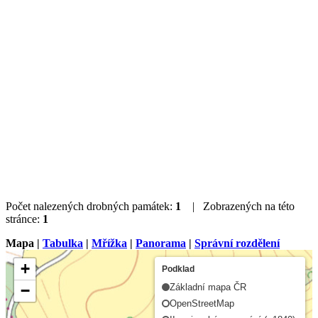
Počet nalezených drobných památek:
1
| Zobrazených na této
stránce:
1
Mapa |
Tabulka
|
Mřížka
|
Panorama
|
Správní rozdělení
+
Podklad
−
Základní mapa ČR
OpenStreetMap