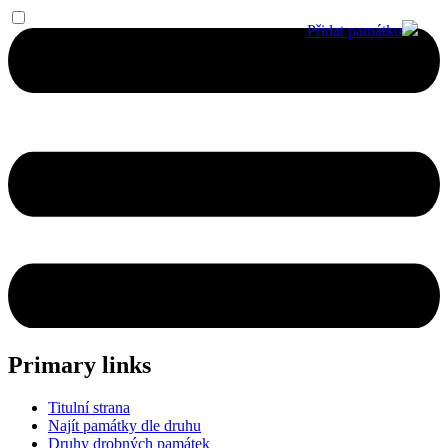
Přidat památku
Primary links
Titulní strana
Najít památky dle druhu
Druhy drobných památek