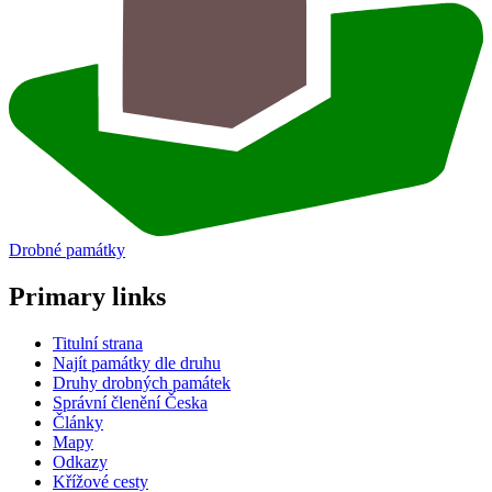
Drobné památky
Primary links
Titulní strana
Najít památky dle druhu
Druhy drobných památek
Správní členění Česka
Články
Mapy
Odkazy
Křížové cesty