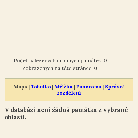
Počet nalezených drobných památek:
0
| Zobrazených na této stránce:
0
Mapa |
Tabulka
|
Mřížka
|
Panorama
|
Správní
rozdělení
V databázi není žádná památka z vybrané
oblasti.