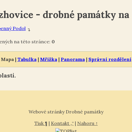
zhovice - drobné památky na
enný Podol
↴
ných na této stránce:
0
Mapa |
Tabulka
|
Mřížka
|
Panorama
|
Správní rozdělení
lasti.
Webové stránky Drobné památky
Tisk ¶
|
Kontakt „“
|
Nahoru ↑