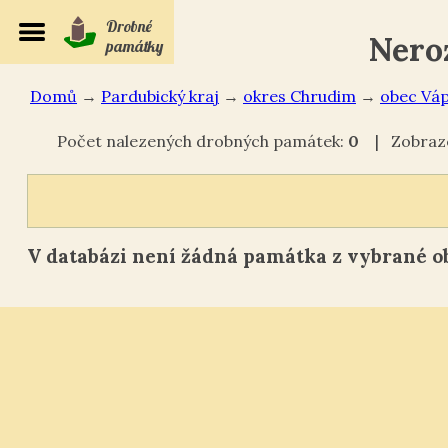
Drobné
Nero
památky
Domů
→
Pardubický kraj
→
okres Chrudim
→
Váp
Počet nalezených drobných památek:
0
| Zobraze
V databázi není žádná památka z vybrané ob