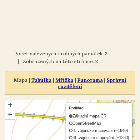
Počet nalezených drobných památek:
2
| Zobrazených na této stránce:
2
Mapa |
Tabulka
|
Mřížka
|
Panorama
|
Správní
rozdělení
+
Podklad
−
Základní mapa ČR
OpenStreetMap
II. vojenské mapování (~1840)
III. vojenské mapování (~1880)