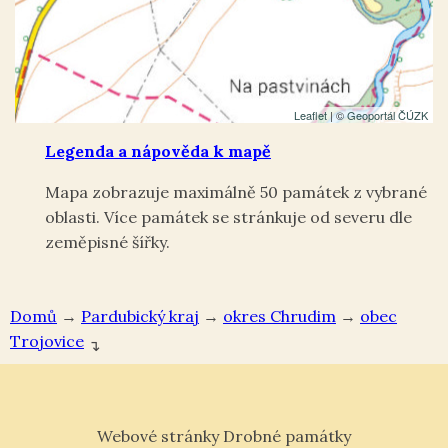
Leaflet
| ©
Geoportál ČÚZK
Legenda a nápověda k mapě
Mapa zobrazuje maximálně 50 památek z vybrané
oblasti. Více památek se stránkuje od severu dle
zeměpisné šířky.
Domů
→
Pardubický kraj
→
okres Chrudim
→
Trojovice
↴
Webové stránky Drobné památky