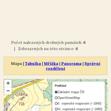
Počet nalezených drobných památek:
6
| Zobrazených na této stránce:
6
Mapa |
Tabulka
|
Mřížka
|
Panorama
|
Správní
rozdělení
+
Podklad
−
Základní mapa ČR
OpenStreetMap
II. vojenské mapování (~1840)
III. vojenské mapování (~1880)