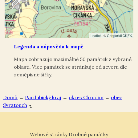
Leaflet
| ©
Geoportál ČÚZK
Legenda a nápověda k mapě
Mapa zobrazuje maximálně 50 památek z vybrané
oblasti. Více památek se stránkuje od severu dle
zeměpisné šířky.
Domů
→
Pardubický kraj
→
okres Chrudim
→
Svratouch
↴
Webové stránky Drobné památky