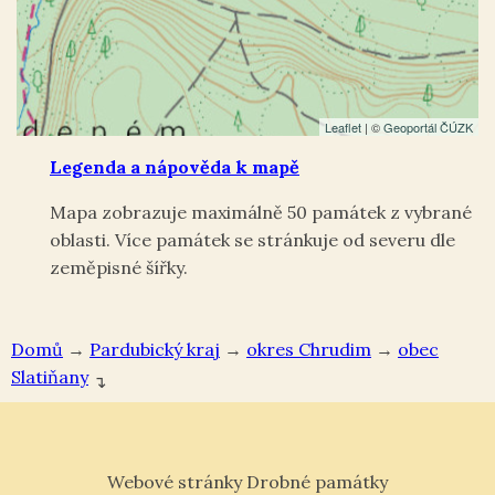
Leaflet
| ©
Geoportál ČÚZK
Legenda a nápověda k mapě
Mapa zobrazuje maximálně 50 památek z vybrané
oblasti. Více památek se stránkuje od severu dle
zeměpisné šířky.
Domů
→
Pardubický kraj
→
okres Chrudim
→
Slatiňany
↴
Webové stránky Drobné památky