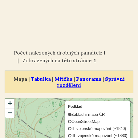
Počet nalezených drobných památek:
1
| Zobrazených na této stránce:
1
Mapa |
Tabulka
|
Mřížka
|
Panorama
|
Správní
rozdělení
+
Podklad
−
Základní mapa ČR
OpenStreetMap
II. vojenské mapování (~1840)
III. vojenské mapování (~1880)