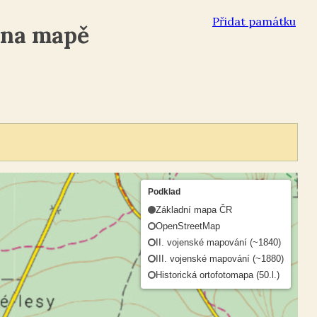
Přidat památku
 na mapě
Podklad
Základní mapa ČR
OpenStreetMap
II. vojenské mapování (~1840)
III. vojenské mapování (~1880)
Historická ortofotomapa (50.l.)