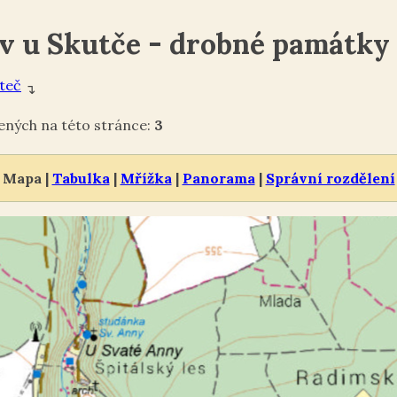
v u Skutče - drobné památky
teč
↴
ných na této stránce:
3
Mapa |
Tabulka
|
Mřížka
|
Panorama
|
Správní rozdělení