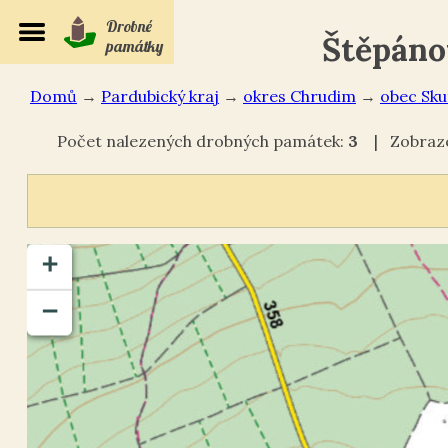
Drobné
Štěpáno
památky
Domů
→
Pardubický kraj
→
okres Chrudim
→
Sku
Počet nalezených drobných památek:
3
| Zobraze
+
−