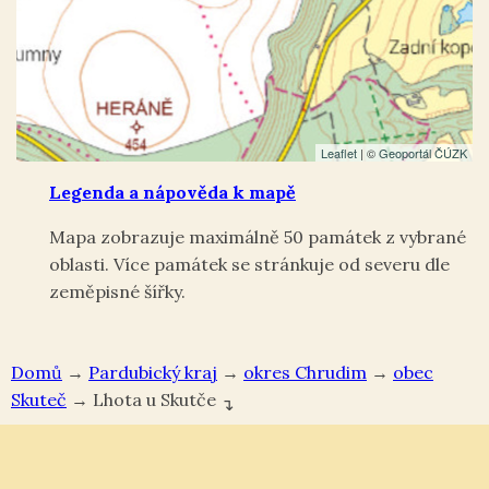
Leaflet
| ©
Geoportál ČÚZK
Legenda a nápověda k mapě
Mapa zobrazuje maximálně 50 památek z vybrané
oblasti. Více památek se stránkuje od severu dle
zeměpisné šířky.
Domů
→
Pardubický kraj
→
okres Chrudim
→
Skuteč
→
Lhota u Skutče
↴