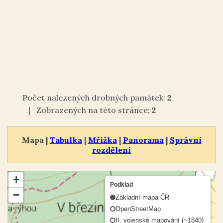
Počet nalezených drobných památek:
2
| Zobrazených na této stránce:
2
Mapa |
Tabulka
|
Mřížka
|
Panorama
|
Správní
rozdělení
+
Podklad
−
Základní mapa ČR
OpenStreetMap
II. vojenské mapování (~1840)