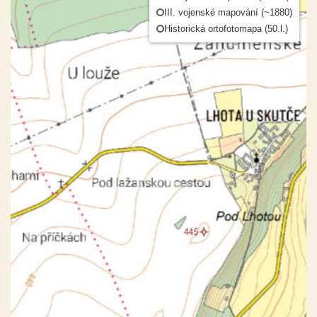
III. vojenské mapování (~1880)
Historická ortofotomapa (50.l.)