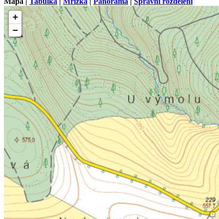
Mapa |
Tabulka
|
Mřížka
|
Panorama
|
Správní rozdělení
+
−