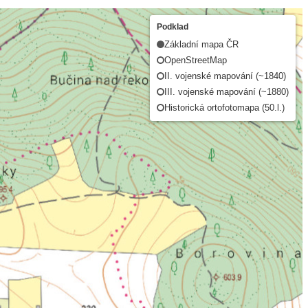
Podklad
Základní mapa ČR
OpenStreetMap
II. vojenské mapování (~1840)
III. vojenské mapování (~1880)
Historická ortofotomapa (50.l.)