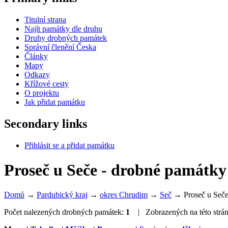
Titulní strana
Najít památky dle druhu
Druhy drobných památek
Správní členění Česka
Články
Mapy
Odkazy
Křížové cesty
O projektu
Jak přidat památku
Secondary links
Přihlásit se a přidat památku
Proseč u Seče - drobné památk
Domů
→
Pardubický kraj
→
okres Chrudim
→
Seč
→
Proseč u Seč
Počet nalezených drobných památek:
1
| Zobrazených na této strá