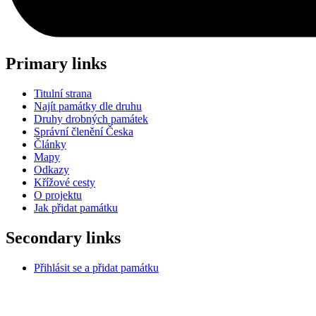
Primary links
Titulní strana
Najít památky dle druhu
Druhy drobných památek
Správní členění Česka
Články
Mapy
Odkazy
Křížové cesty
O projektu
Jak přidat památku
Secondary links
Přihlásit se a přidat památku