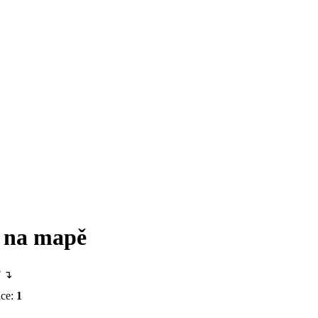
y na mapě
e
↴
nce:
1