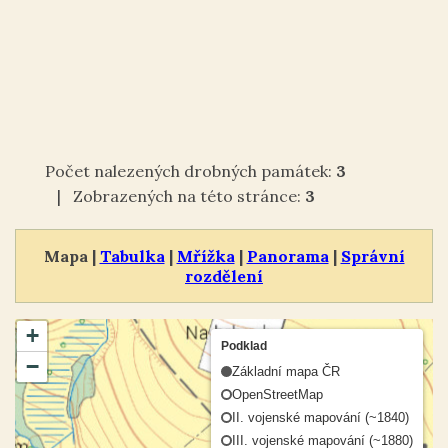
Počet nalezených drobných památek:
3
| Zobrazených na této stránce:
3
Mapa |
Tabulka
|
Mřížka
|
Panorama
|
Správní
rozdělení
+
Podklad
−
Základní mapa ČR
OpenStreetMap
II. vojenské mapování (~1840)
III. vojenské mapování (~1880)