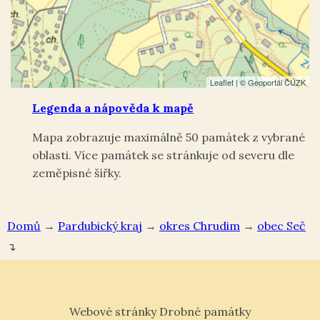
Leaflet
| ©
Geoportál ČÚZK
Legenda a nápověda k mapě
Mapa zobrazuje maximálně 50 památek z vybrané
oblasti. Více památek se stránkuje od severu dle
zeměpisné šířky.
Domů
→
Pardubický kraj
→
okres Chrudim
→
Seč
↴
Webové stránky Drobné památky