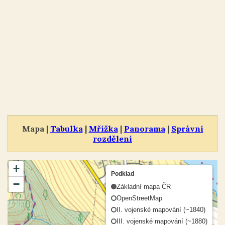
Mapa |
Tabulka
|
Mřížka
|
Panorama
|
Správní
rozdělení
+
Podklad
−
Základní mapa ČR
OpenStreetMap
II. vojenské mapování (~1840)
III. vojenské mapování (~1880)