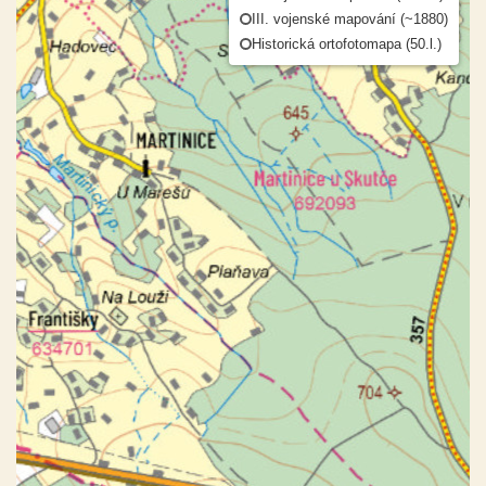
III. vojenské mapování (~1880)
Historická ortofotomapa (50.l.)