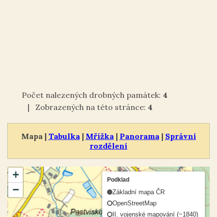
Počet nalezených drobných památek:
4
| Zobrazených na této stránce:
4
Mapa |
Tabulka
|
Mřížka
|
Panorama
|
Správní
rozdělení
+
Podklad
−
Základní mapa ČR
OpenStreetMap
II. vojenské mapování (~1840)