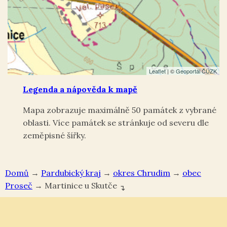
Leaflet
| ©
Geoportál ČÚZK
Legenda a nápověda k mapě
Mapa zobrazuje maximálně 50 památek z vybrané
oblasti. Více památek se stránkuje od severu dle
zeměpisné šířky.
Domů
→
Pardubický kraj
→
okres Chrudim
→
Proseč
→
Martinice u Skutče
↴