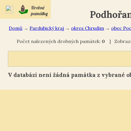
Drobné
Podhořan
památky
Domů
→
Pardubický kraj
→
okres Chrudim
→
Pod
Počet nalezených drobných památek:
0
| Zobraze
V databázi není žádná památka z vybrané ob