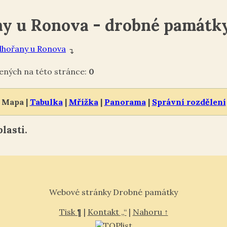
y u Ronova - drobné památk
hořany u Ronova
↴
ných na této stránce:
0
Mapa |
Tabulka
|
Mřížka
|
Panorama
|
Správní rozdělení
lasti.
Webové stránky Drobné památky
Tisk ¶
|
Kontakt „“
|
Nahoru ↑