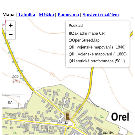
Mapa |
Tabulka
|
Mřížka
|
Panorama
|
Správní rozdělení
+
Podklad
−
Základní mapa ČR
OpenStreetMap
II. vojenské mapování (~1840)
III. vojenské mapování (~1880)
Historická ortofotomapa (50.l.)