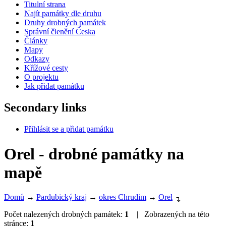
Titulní strana
Najít památky dle druhu
Druhy drobných památek
Správní členění Česka
Články
Mapy
Odkazy
Křížové cesty
O projektu
Jak přidat památku
Secondary links
Přihlásit se a přidat památku
Orel - drobné památky na
mapě
Domů
→
Pardubický kraj
→
okres Chrudim
→
Orel
↴
Počet nalezených drobných památek:
1
| Zobrazených na této
stránce:
1