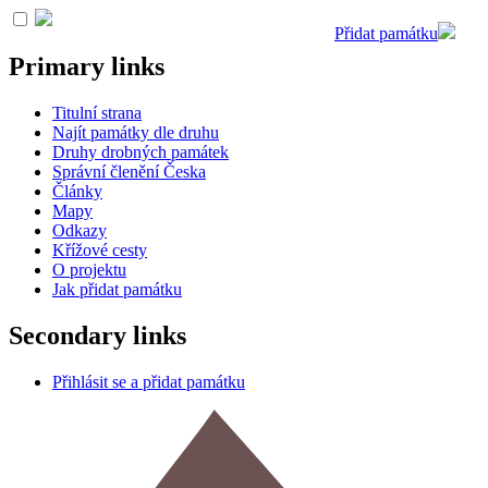
Přidat památku
Primary links
Titulní strana
Najít památky dle druhu
Druhy drobných památek
Správní členění Česka
Články
Mapy
Odkazy
Křížové cesty
O projektu
Jak přidat památku
Secondary links
Přihlásit se a přidat památku