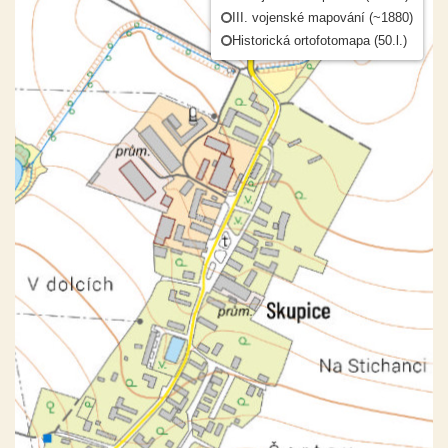
III. vojenské mapování (~1880)
Historická ortofotomapa (50.l.)