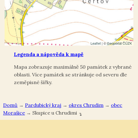
Leaflet
| ©
Geoportál ČÚZK
Legenda a nápověda k mapě
Mapa zobrazuje maximálně 50 památek z vybrané
oblasti. Více památek se stránkuje od severu dle
zeměpisné šířky.
Domů
→
Pardubický kraj
→
okres Chrudim
→
Morašice
→
Skupice u Chrudimi
↴