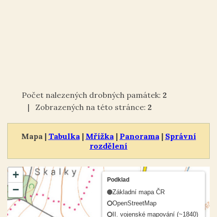
Počet nalezených drobných památek:
2
| Zobrazených na této stránce:
2
Mapa |
Tabulka
|
Mřížka
|
Panorama
|
Správní
rozdělení
+
Podklad
−
Základní mapa ČR
OpenStreetMap
II. vojenské mapování (~1840)