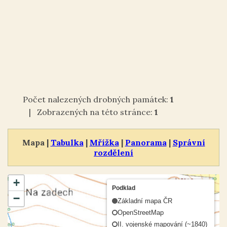
Počet nalezených drobných památek:
1
| Zobrazených na této stránce:
1
Mapa |
Tabulka
|
Mřížka
|
Panorama
|
Správní
rozdělení
+
Podklad
−
Základní mapa ČR
OpenStreetMap
II. vojenské mapování (~1840)