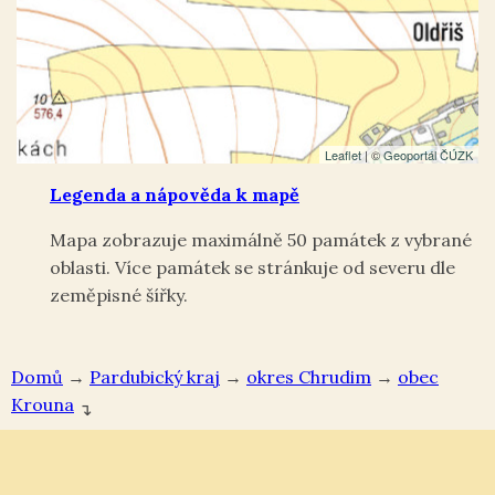
Leaflet
| ©
Geoportál ČÚZK
Legenda a nápověda k mapě
Mapa zobrazuje maximálně 50 památek z vybrané
oblasti. Více památek se stránkuje od severu dle
zeměpisné šířky.
Domů
→
Pardubický kraj
→
okres Chrudim
→
Krouna
↴